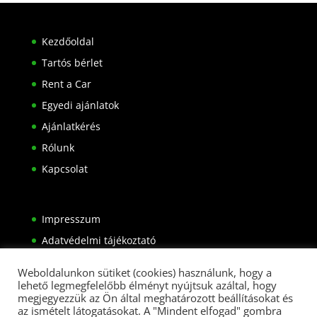
Kezdőoldal
Tartós bérlet
Rent a Car
Egyedi ajánlatok
Ajánlatkérés
Rólunk
Kapcsolat
Impresszum
Adatvédelmi tájékoztató
Weboldalunkon sütiket (cookies) használunk, hogy a
lehető legmegfelelőbb élményt nyújtsuk azáltal, hogy
megjegyezzük az Ön által meghatározott beállításokat és
az ismételt látogatásokat. A "Mindent elfogad" gombra