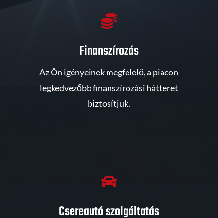

Finanszírozás
Az Ön igényeinek megfelelő, a piacon
legkedvezőbb finanszírozási hátteret
biztosítjuk.

Csereautó szolgáltatás