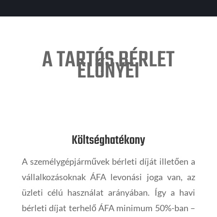
A TARTÓS BÉRLET
ELŐNYEI
Költséghatékony
A személygépjárművek bérleti díját illetően a
vállalkozásoknak ÁFA levonási joga van, az
üzleti célú használat arányában. Így a havi
bérleti díjat terhelő ÁFA minimum 50%-ban –