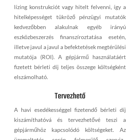
lízing konstrukciót vagy hitelt felvenni, így a
hitelképességet tükröző pénzügyi mutatók
kedvezőbben alakulnak egyéb irányú
eszközbeszerzés finanszíroztatása esetén,
illetve javul a javul a befektetések megtérülési
mutatója (ROI). A gépjármű használatáért
fizetett bérleti díj teljes összege költségként
elszámolható.
Tervezhető
A havi esedékességgel fizetendő bérleti díj
kiszámíthatóvá és tervezhetővé teszi a
gépjárműhöz kapcsolódó költségeket. Az
üzemeltetés során felmerülő szerviz-,