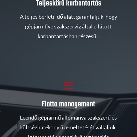
Teljeskörű karbantartás
A teljes bérleti idő alatt garantáljuk, hogy
gépjárműve szakszerviz által ellátott
karbantartásban részesül.

Flotta management
Leendő gépjármű állománya szakszerű és
költséghatékony üzemeltetését vállaljuk.
Igény esetén a meglévő autóparkja